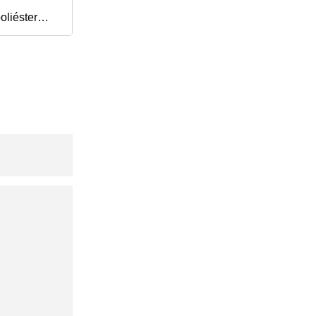
oliéster
d, bolsas de
e PVC,
 bolsa con
 para traje,