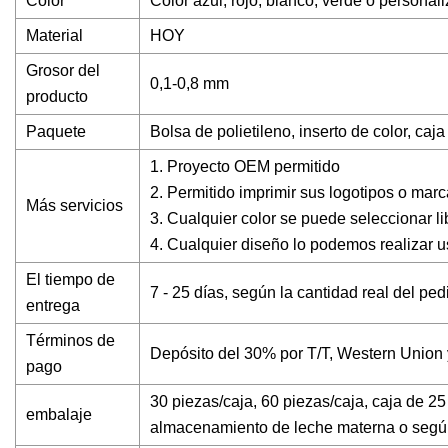
Color
Color azul, rojo, blanco, verde o personal
Material
HOY
Grosor del
0,1-0,8 mm
producto
Paquete
Bolsa de polietileno, inserto de color, ca
1. Proyecto OEM permitido
2. Permitido imprimir sus logotipos o marc
Más servicios
3. Cualquier color se puede seleccionar l
4. Cualquier diseño lo podemos realizar u
El tiempo de
7 - 25 días, según la cantidad real del ped
entrega
Términos de
Depósito del 30% por T/T, Western Union 
pago
30 piezas/caja, 60 piezas/caja, caja de 2
embalaje
almacenamiento de leche materna o según 