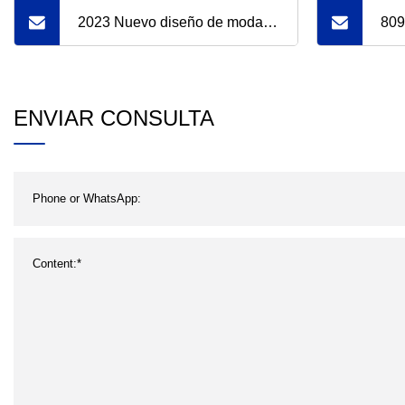
2023 Nuevo diseño de moda
809
linda dama blanca maleta de
de 
viaje antigua de cuero
hebi
ENVIAR CONSULTA
con