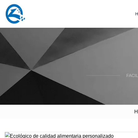
FACI
H