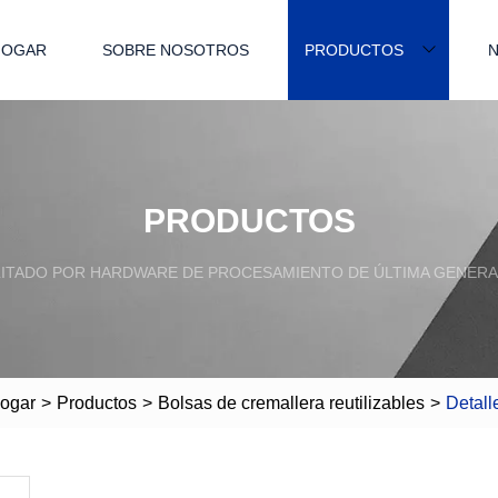
HOGAR
SOBRE NOSOTROS
PRODUCTOS
N
PRODUCTOS
LITADO POR HARDWARE DE PROCESAMIENTO DE ÚLTIMA GENERA
ogar
>
Productos
>
Bolsas de cremallera reutilizables
>
Detall