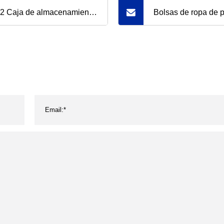
2 Caja de almacenamiento
Bolsas de ropa de p
plástico PP duradera con
600d de alta calida
lla fuerte y tapa
ropa con ventana d
veniente Multi
venta al por mayor,
cierre de cremallera
cubierta para polvo